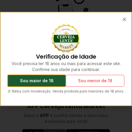
Clo
Verificação de Idade
Você precisa ter 18 anos ou mais para acessar este site.
Confirme sua idade para continuar.
Sou maior de 18
Sou menor de 18
🍺 Beba com moderação. Venda proibida para menores de 18 anos.
APP Cerveja Lenta Market
Baixe o
APP
e confira ofertas e descontos
exclusivos para você!