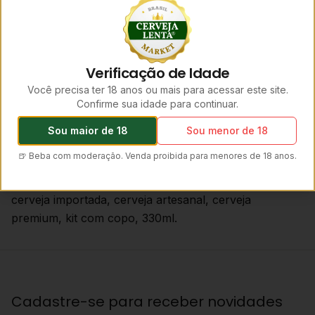
realça o sabor.
Presente versátil:
ótimo para quem curte
lager
clássica e colecionáveis.
Verificação de Idade
Como servir
Temperatura:
3–5 °C.
Você precisa ter 18 anos ou mais para acessar este site.
Confirme sua idade para continuar.
Enxágue o copo com água fria antes de servir para
melhor espuma.
Sou maior de 18
Sou menor de 18
Imagens ilustrativas. Lotes e safras podem variar. Beba com
🍺 Beba com moderação. Venda proibida para menores de 18 anos.
moderação.
Palavras-chave:
Faxe Premium, lager dinamarquesa,
cerveja importada, cerveja artesanal, cerveja
premium, kit com copo, 330ml.
Cadastre-se para receber novidades