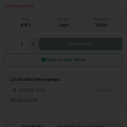
Indisponível
ABV
ESTILO
TAMANHO
4,6%
Lager
330ml
1
INDISPONÍVEL
Comprar pelo Whats
Calcular frete e prazo
Calcular
Não sei meu CEP
DESCRIÇÃO
INFORMAÇÃO ADICIONAL