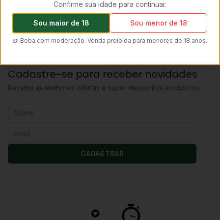
Leveduras clássicas, corpo aveludado, notas de
Confirme sua idade para continuar.
banana e pão.
Sou maior de 18
Sou menor de 18
🍺 Beba com moderação. Venda proibida para menores de 18 anos.
Cadastre-se para receber novidades
Receba as melhores ofertas e super descontos exclusivos
CADASTRAR