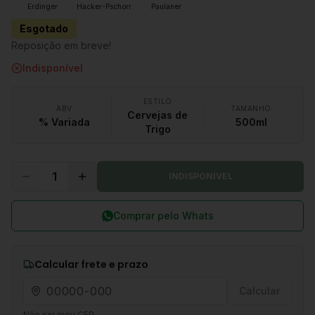
Erdinger
Hacker-Pschorr
Paulaner
Esgotado
Reposição em breve!
Indisponível
ESTILO
ABV
TAMANHO
Cervejas de
% Variada
500ml
Trigo
1
INDISPONÍVEL
Comprar pelo Whats
Calcular frete e prazo
Calcular
Não sei meu CEP