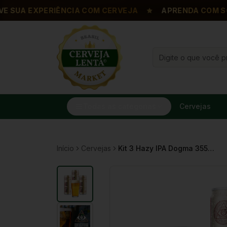
SUA EXPERIÊNCIA COM CERVEJA
APRENDA COM SOMM
Todas as categorias
Cervejas
Início
Cervejas
Kit 3 Hazy IPA Dogma 355ml + Copo Willy 320ml