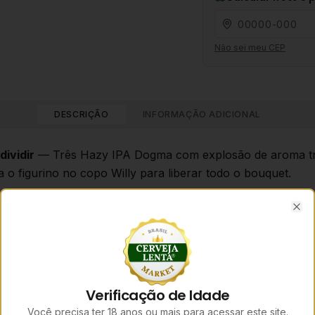
Não sei meu CEP
DESCRIÇÃO
INFORMAÇÃO ADICIONAL
dividir
— Três Hazy IPA Dogma com explosão de aroma trop
o figurino no copo Willy para liberar todo o bouquet.
gma – 355 ml cada
Clo
ni) – 320 ml
z e cremosidade, destaque para notas de manga, pêssego e
nsumo
Verificação de Idade
dos, burritos, queijo cheddar e gouda.
Você precisa ter 18 anos ou mais para acessar este site.