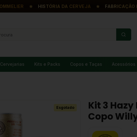
ELIER
HISTÓRIA DA CERVEJA
FABRICAÇÃO DA 
Cervejarias
Kits e Packs
Copos e Taças
Acessórios
Kit 3 Haz
Esgotado
Copo Will