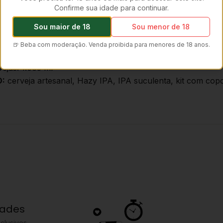
Confirme sua idade para continuar.
Sou maior de 18
Sou menor de 18
a)
🍺 Beba com moderação. Venda proibida para menores de 18 anos.
ejas: 1.065 ml
O:
cerveja artesanal, Hazy IPA, IPA suculenta, kit com co
dades
clusivos