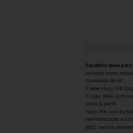
Equilíbrio ideal para 
servidas como manda 
Conteúdo do kit
3 latas Hazy IPA Do
1 Copo Willy (pint mi
Estilo & perfil
Hazy IPA com turbide
Harmonização e co
BBQ, nachos apimenta