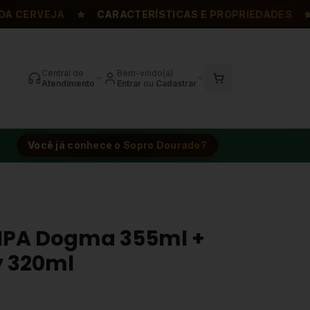
CERVEJA
CARACTERÍSTICAS E PROPRIEDADES
F
Central de
Bem-vindo(a)
Atendimento
Entrar
ou
Cadastrar
Você já conhece o Sopro Dourado?
y IPA Dogma 355ml +
y 320ml