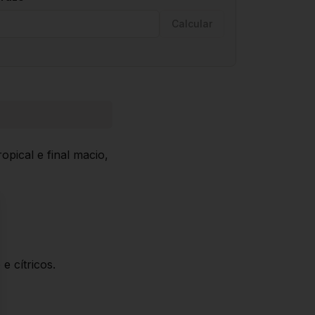
Calcular
ical e final macio,
se
 cítricos.