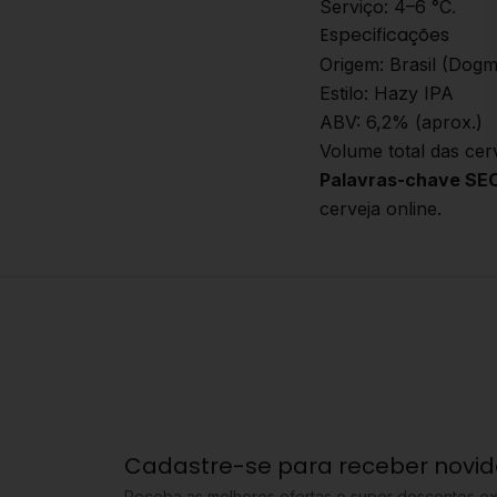
Serviço: 4–6 °C.
Especificações
Origem: Brasil (Dogm
Estilo: Hazy IPA
ABV: 6,2% (aprox.)
Volume total das cerv
Palavras-chave SE
cerveja online.
Cadastre-se para receber novi
Receba as melhores ofertas e super descontos ex