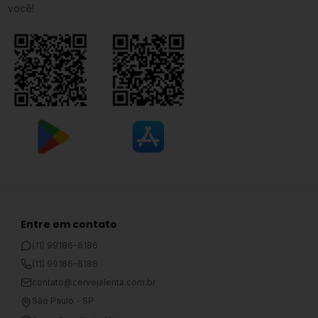
você!
Entre em contato
(11) 99186-6186
(11) 99186-6186
contato@cervejalenta.com.br
São Paulo - SP