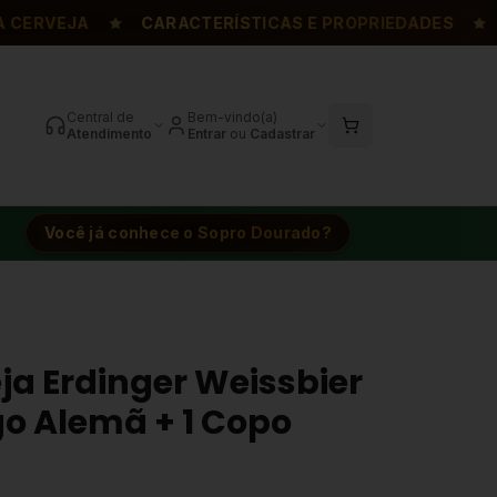
RVEJA
CARACTERÍSTICAS E PROPRIEDADES
FAM
Central de
Bem-vindo(a)
Atendimento
Entrar
ou
Cadastrar
Você já conhece o Sopro Dourado?
eja Erdinger Weissbier
go Alemã + 1 Copo