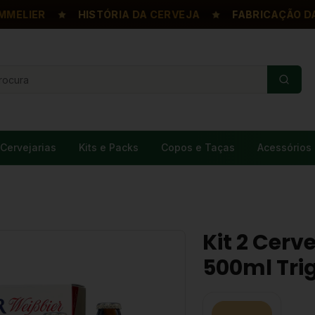
IER
HISTÓRIA DA CERVEJA
FABRICAÇÃO DA CE
Cervejarias
Kits e Packs
Copos e Taças
Acessórios
Kit 2 Cerv
500ml Tri