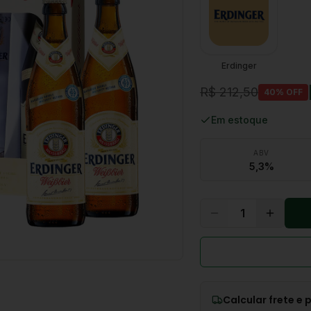
Erdinger
R$ 212,50
40
% OFF
Em estoque
ABV
5,3%
1
Calcular frete e 