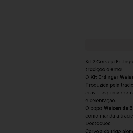
Kit 2 Cerveja Erdin
tradição alemã!
O
Kit Erdinger Weis
Produzida pela tradi
cravo, espuma cremo
e celebração.
O copo
Weizen de 
como manda a tradiç
Destaques
Cerveja de trigo al