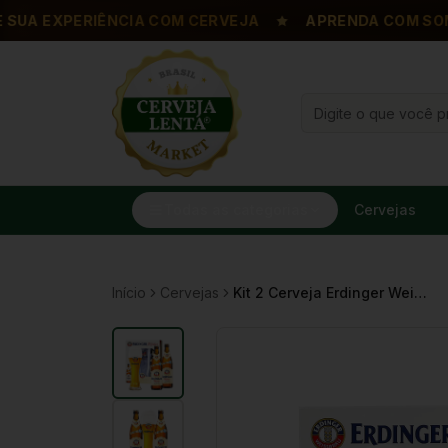
A EXPERIÊNCIA COM CERVEJA
APRENDA COM SOMMEL
Todas as categorias
Cervejas
Início
Cervejas
Kit 2 Cerveja Erdinger Weissbier 500ml Trigo Alemã + 1 Copo