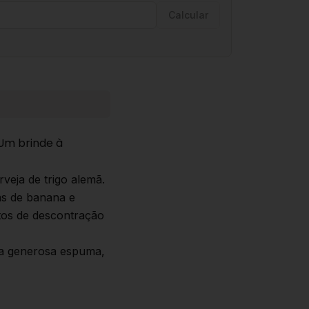
Calcular
 Um brinde à
veja de trigo alemã.
s de banana e
tos de descontração
e a generosa espuma,