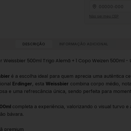
Não sei meu CEP
DESCRIÇÃO
INFORMAÇÃO ADICIONAL
ger Weissbier 500ml Trigo Alemã + 1 Copo Weizen 500ml -
sbier
é a escolha ideal para quem aprecia uma autêntica cer
cional
Erdinger
, esta
Weissbier
combina corpo médio, nota
sa e uma refrescância única, sendo perfeita para momen
500ml
completa a experiência, valorizando o visual turvo 
ão bávara.
emã premium