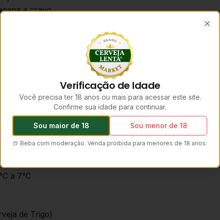
banana e cravo
de 500ml incluso
Clo
r ou degustar
entre 4°C e 7°C
Weissbier 500ml
Verificação de Idade
ger 500ml
Você precisa ter 18 anos ou mais para acessar este site.
Confirme sua idade para continuar.
elhadas
m mostarda
Sou maior de 18
Sou menor de 18
butidos
🍺 Beba com moderação. Venda proibida para menores de 18 anos.
de aves
°C a 7°C
veja de Trigo)