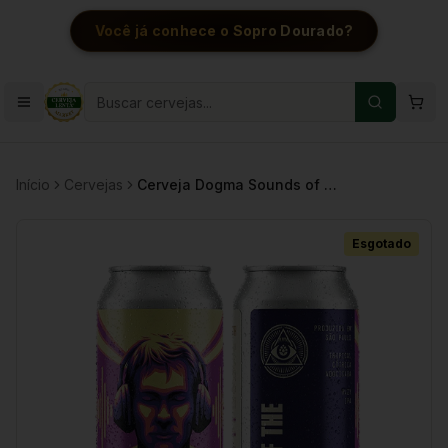
Você já conhece o Sopro Dourado?
Início
Cervejas
Cerveja Dogma Sounds of the Future 3 Hazy IPA 473ml
Esgotado