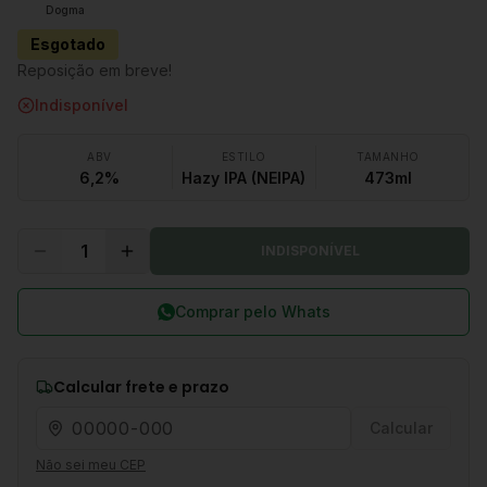
Dogma
Esgotado
Reposição em breve!
Indisponível
ABV
ESTILO
TAMANHO
6,2%
Hazy IPA (NEIPA)
473ml
1
INDISPONÍVEL
Comprar pelo Whats
Calcular frete e prazo
Calcular
Não sei meu CEP