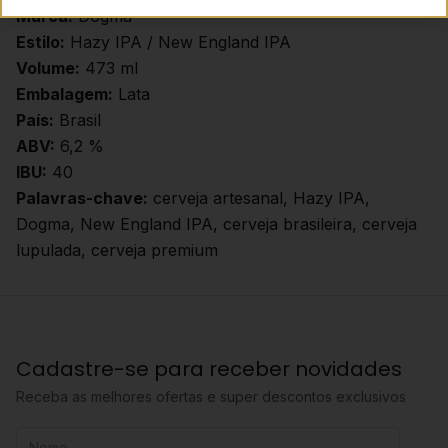
Marca:
Dogma
Estilo:
Hazy IPA / New England IPA
Volume:
473 ml
Embalagem:
Lata
País:
Brasil
ABV:
6,2 %
IBU:
40
Palavras-chave:
cerveja artesanal, Hazy IPA,
Dogma, New England IPA, cerveja brasileira, cerveja
lupulada, cerveja premium
Cadastre-se para receber novidades
Receba as melhores ofertas e super descontos exclusivos