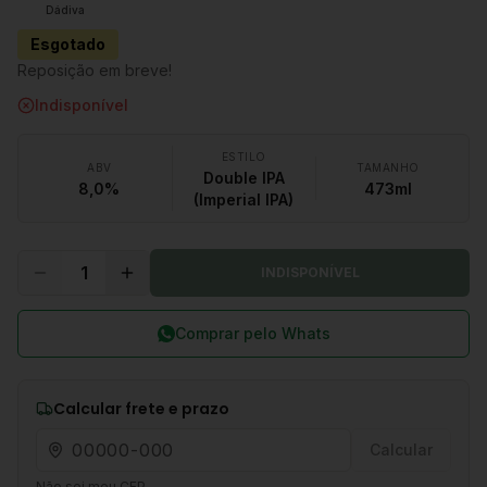
Dádiva
Esgotado
Reposição em breve!
Indisponível
ESTILO
ABV
TAMANHO
Double IPA
8,0%
473ml
(Imperial IPA)
1
INDISPONÍVEL
Comprar pelo Whats
Calcular frete e prazo
Calcular
Não sei meu CEP