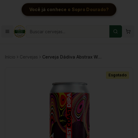
Você já conhece o Sopro Dourado?
Início
Cervejas
Cerveja Dádiva Abstrax West Coast DIPA 473ml 8%
Esgotado