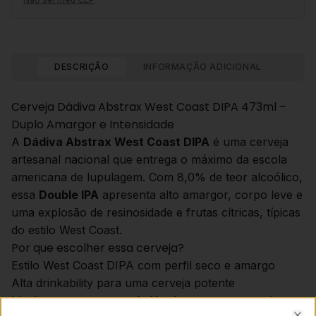
DESCRIÇÃO
INFORMAÇÃO ADICIONAL
Cerveja Dádiva Abstrax West Coast DIPA 473ml –
Duplo Amargor e Intensidade
A
Dádiva Abstrax West Coast DIPA
é uma cerveja
artesanal nacional que entrega o máximo da escola
americana de lupulagem. Com 8,0% de teor alcoólico,
essa
Double IPA
apresenta alto amargor, corpo leve e
uma explosão de resinosidade e frutas cítricas, típicas
do estilo West Coast.
Por que escolher essa cerveja?
Estilo West Coast DIPA com perfil seco e amargo
Alta drinkability para uma cerveja potente
Ideal para os amantes de lúpulo e amargor persistente