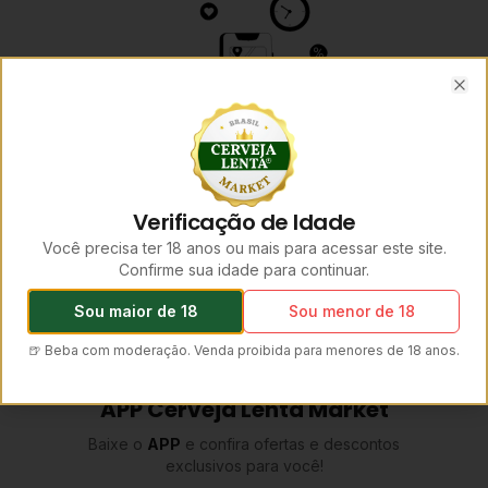
Clo
Verificação de Idade
Você precisa ter 18 anos ou mais para acessar este site.
Confirme sua idade para continuar.
Sou maior de 18
Sou menor de 18
🍺 Beba com moderação. Venda proibida para menores de 18 anos.
APP Cerveja Lenta Market
Baixe o
APP
e confira ofertas e descontos
exclusivos para você!