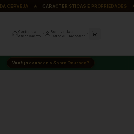
CERVEJA
CARACTERÍSTICAS E PROPRIEDADES
F
Central de
Bem-vindo(a)
Atendimento
Entrar
ou
Cadastrar
Você já conhece o Sopro Dourado?